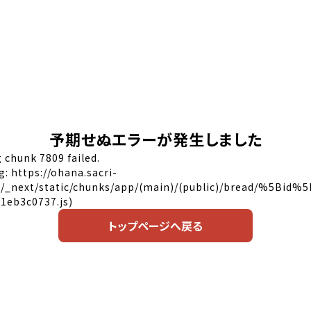
予期せぬエラーが発生しました
 chunk 7809 failed.
g: https://ohana.sacri-
p/_next/static/chunks/app/(main)/(public)/bread/%5Bid%
1eb3c0737.js)
トップページへ戻る